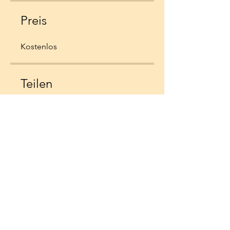
Preis
Kostenlos
Teilen
Teilnahme anfragen
Cornelia Shandrina Hösli